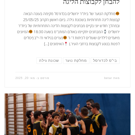
להבחן לקבוצות הליגה
מחלקת הנוער של בית"ר ירושלים בכדורסל מקימה בעונה הבאה
קבוצות ליגה תחרותיות בשכונת גילה. ביום ראשון הקרוב 25/05/25
ובמהלך חודש יוני.נקיים מבחנים לקבוצות הליגה התחרותיות של בית"ר
ירושלים
המבחנים יתקיימו באולם המתנ"ס בשעה 18:30
המיונים
מיועדים לילדים שעולים לכיתות ד'-ז'
נערים בגילאי ח'-י"ב (יכולים
לפנות בנוגע לקבוצות ברחבי העיר.)
האימונים […]
בי"ס לכדורסל
מחלקת נוער
שכונת גילה
מאת
betar
פורסם ב-
מאי 20, 2025