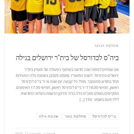
מחלקת הנוער
ביה"ס לכדורסל של בית"ר ירושלים בגילה
אנו שמחים לפתוח שנה חדשה בשיתוף הפעולה של מועדון בית"ר
ירושלים בכדורסל. לשנת התשפ"ו (2025-2026) בשכונת גילה הפעילות
תחל בחודש ספטמבר. מתי? גיל קבוצה יום שעה א'-ד' בי"ס לכדורסל
ראשון, חמישי 16:30 ד'-ו' בי"ס לכדורסל ראשון, חמישי 17:30 האימונים
מתקיימים באולם מתנ"ס גילה ברח' ורדינון הרשמה:העלות החודשית
לילד:פעם בשבוע: 150 […]
בי"ס לכדורסל
מחלקת נוער
שכונת גילה
מאת
admin
פורסם ב-
ספטמבר 12, 2025