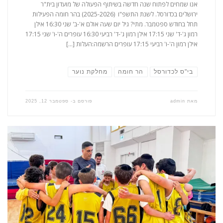
אנו שמחים לפתוח שנה חדשה בשיתוף הפעולה של מועדון בית"ר
ירושלים בכדורסל. לשנת התשפ"ו (2025-2026) בהר חומה הפעילות
תחל בחודש ספטמבר. מתי? גיל יום שעה אולם א'-ב' שני 16:30 אילן
רמון ג'-ד' שני 17:15 אילן רמון ג'-ד' רביעי 16:30 עופרים ה'-ו' שני 17:15
אילן רמון ה'-ו' רביעי 17:15 עופרים הרשמה:העלות […]
בי"ס לכדורסל
הר חומה
מחלקת נוער
מאת
admin
פורסם ב-
ספטמבר 12, 2025