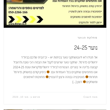
מחלקת הנוער
נוער 24-25
אל תגידו לא ידענושחקני נוער בכיתות יא – יב'הבית שלכם בבית"ר
ירושלים כדורסל. שחקני נוער שרוצים לקבל את הבמה הכי טובה.ולהוביל
קבוצה בליגה א' בוגרים. הצטרפו לבית"ר ירושליםלקראת עונת 2024-25
אנו מחפשים שחקנים בכל העמדות עם:
ניסיון קודם במשחק כדורסל
תחרותי
מוטיבציה גבוהה ורצון להצטיין
מחויבות לאימונים
ומשחקים
רצון […]
מאת
Coach
פורסם ב-
מאי 10, 2024