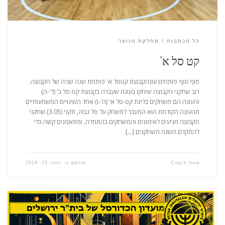
כל הכתבות
מחלקת הנוער
קט סל א'
סוף סוף פותחים עונהקבוצת קטסל א' פותחת שנה שניה של הקבוצה.
רוב שחקני הקבוצה שיחקו בעונה שעברה בקבוצת קט-סל ב' (ד'-ה)
והעונה הם משחקים בליגת קט-סל א' (ה'-ו).אחד השינויים המשמעותיים
מהעונה הקודמת הוא המעבר למשחק על סל גבוה, תקני (3.05).שחקני
הקבוצה מגיעים לאימונים והמשחקים בהתמדה, ומתאמנים קשה כדי
להתקדם.השנה השחקנים […]
מאת
Coach
פורסם ב-
ינואר 23, 2024