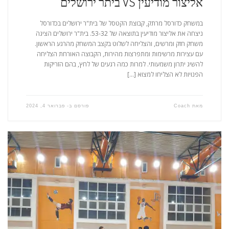
אליצור מודיעין VS ביתר ירושלים
במשחק כדורסל מרתק, קבוצת הקטסל של בית"ר ירושלים בכדורסל
ניצחה את אליצור מודיעין בתוצאה של 53-32. בית"ר ירושלים הציגה
משחק חזק ומרשים, והצליחה לשלוט בקצב המשחק מהרגע הראשון.
עם עצירות מרשימות ומתפרצות מהירות, הקבוצה האורחת הצליחה
להשיג יתרון משמעותי. למרות כמה רגעים של לחץ, בהם הזריקות
הפנויות לא הצליחו למצוא […]
מאת
Coach
פורסם ב-
פברואר 4, 2024