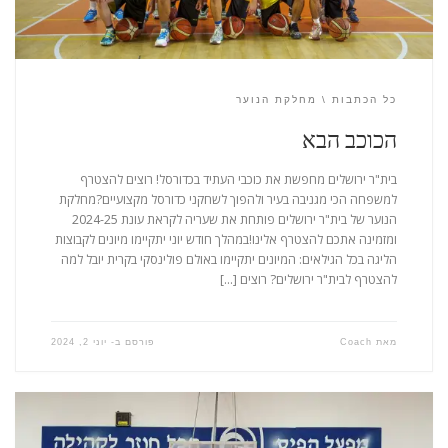
כל הכתבות
מחלקת הנוער
הכוכב הבא
בית"ר ירושלים מחפשת את כוכבי העתיד בכדורסל! רוצים להצטרף
למשפחה הכי מגניבה בעיר ולהפוך לשחקני כדורסל מקצועיים?מחלקת
הנוער של בית"ר ירושלים פותחת את שעריה לקראת עונת 2024-25
ומזמינה אתכם להצטרף אלינו!במהלך חודש יוני יתקיימו מיונים לקבוצות
הליגה בכל הגילאים: המיונים יתקיימו באולם פולינסקי בקרית יובל למה
להצטרף לבית"ר ירושלים? רוצים […]
מאת
Coach
פורסם ב-
יוני 2, 2024