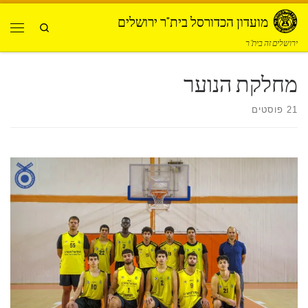
Skip to content
מועדון הכדורסל בית"ר ירושלים
Search
תפרי
ירושלים זה בית"ר
מחלקת הנוער
21 פוסטים