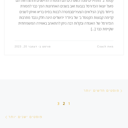
קטסל ב' מתחילים עונה כשערכים הם המטרה ההישגים וההצלחות הם
פועל יוצא! הכדורסל בגבעת זאב בשנים האחרונות הפך כבר למסורת
בייחוד בקרב הגילאים הצעיריםבמטרה לבנות בסיס בריא ואיתן לשנים
קדימה קבוצות הקטסל ב' של בית"ר ירושלים הינה חלק נכבד מתרבות
הכדורסל של האגודה ובקלות רבה ניתן להתאהב באווירה המשפחתית
שקיימת כבר […]
מאת
Coach
פורסם ב-
דצמבר 20, 2023
ניווט בפוסטים
פוסטים חדשים יותר
פוסטים חדשים יותר
3
2
1
פוס
פוסטים ישנים יותר