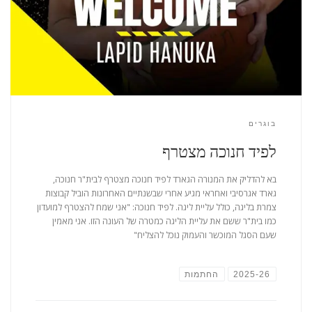
בוגרים
לפיד חנוכה מצטרף
בא להדליק את המנורה הגארד לפיד חנוכה מצטרף לבית"ר חנוכה,
גארד אגרסיבי ואחראי מגיע אחרי שבשנתיים האחרונות הוביל קבוצות
צמרת בליגה, כולל עליית ליגה. לפיד חנוכה: "אני שמח להצטרף למועדון
כמו בית"ר ששם את עליית הליגה כמטרה של העונה הזו. אני מאמין
שעם הסגל המוכשר והעמוק נוכל להצליח"
2025-26
החתמות