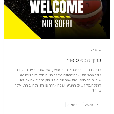
בוגרים
ברוך הבא סופרי
הגארד ניר סופרי מצטרף לבית"ר סופרי, גארד אגרסיבי ואנרגטי עם יד
טובה מה-3 מגיע אחרי שנתיים בצמרת הליגה כולל עליית ליגה לפני
שנתיים. ניר סופרי: "אני שמח סוף סוף לשחק בבית"ר. אני אתן את
הנשמה בכל רגע על המגרש. יש פה אחלה אווירה, ורמה גבוהה. יאללה
בית"ר!"
2025-26
החתמות