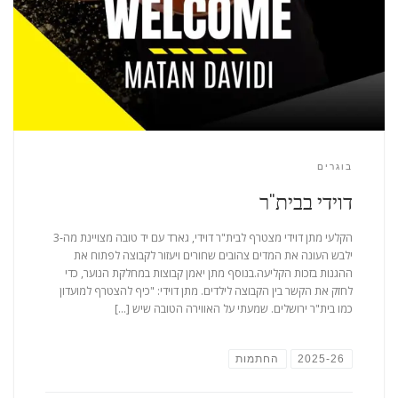
בוגרים
דוידי בבית"ר
הקלעי מתן דוידי מצטרף לבית"ר דוידי, גארד עם יד טובה מצויינת מה-3
ילבש העונה את המדים צהובים שחורים ויעזור לקבוצה לפתוח את
ההגנות בזכות הקליעה.בנוסף מתן יאמן קבוצות במחלקת הנוער, כדי
לחזק את הקשר בין הקבוצה לילדים. מתן דוידי: "כיף להצטרף למועדון
כמו בית"ר ירושלים. שמעתי על האווירה הטובה שיש […]
2025-26
החתמות