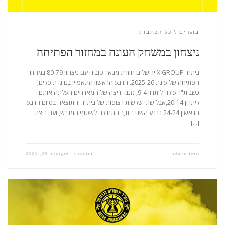
בוגרים
כל הכתבות
ניצחון במשחק העונה במחזור הפתיחה
בית"ר X GROUP ירושלים חוזרת מבאר טוביה עם ניצחון 80-79 במחזור
הפתיחה של עונת 2025-26. הרבע הראשון התאפיין בנדנדת סלים,
כשבית"ר עולה ליתרון 9-4, מנגד ריצה של המארחים העלתה אותם
ליתרון 20-14,אבל שתי שלשות רצופות של בית"ר והתוצאה בסיום הרבע
הראשון 24-24 ברבע השני בית,ר התחילה לשטוף המגרש, ועם ריצת
[…]
מאת
admin
פורסם ב-
אוקטובר 29, 2025