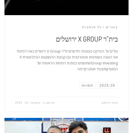
בוגרים
כל הכתבות
בית"ר X GROUP ירושלים
עולים על הפרקט בעוצמה חדשה!בית”ר X Group ירושלים גאה לפתוח
את העונה בשותפות אסטרטגית עם קבוצת ההשקעות הבינלאומית X
Group Investingשתשמש כנותנת החסות הראשית של
המועדוןותצעיד אותנו קדימה
2025-26
חסויות
מאת
admin
פורסם ב-
אוקטובר 29, 2025