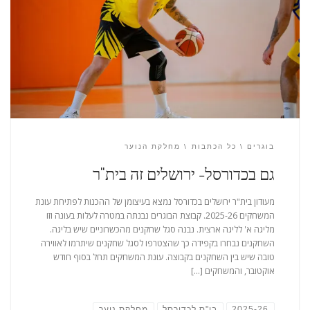
בוגרים
כל הכתבות
מחלקת הנוער
גם בכדורסל- ירושלים זה בית"ר
מעודון בית"ר ירושלים בכדורסל נמצא בעיצומן של ההכנות לפתיחת עונת
המשחקים 2025-26. קבוצת הבוגרים נבנתה במטרה לעלות בעונה וזו
מליגה א' לליגה ארצית. נבנה סגל שחקנים מהכשרוניים שיש בליגה.
השחקנים נבחרו בקפידה כך שהצטרפו לסגל שחקנים שיתרמו לאווירה
טובה שיש בין השחקנים בקבוצה. עונת המשחקים תחל בסוף חודש
אוקטובר, והמשחקים […]
2025-26
בי"ס לכדורסל
מחלקת נוער