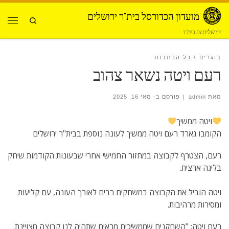
Skip to content
מועדון הכדורסל בית"ר ירושלים
Search
תפרי
ירושלים זה בית"ר
בוגרים
כל הכתבות
רעם ויטה נשאר צהוב
מאת
admin
|
פורסם ב-
מאי 16, 2025
ויטה ממשיך
הקומבו גארד רעם ויטה ממשיך לעונה נוספת בבית"ר ירושלים
רעם, הצטרף לקבוצה במחזור החמישי אחרי שבעונות הקודמות שיחק
בליגה ארצית.
ויטה הוביל את הקבוצה במשחקים רבים לאורך העונה, עם קליעות
ומסירות מרהיבות.
רעם ויטה: "השחקנים שממשיכים מראים שתהיה לנו קבוצה מצויינת.