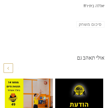
יאללה בית״ר!!!
סיכום משחק
אולי תאהב גם