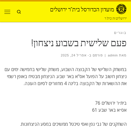
Skip to content
מועדון הכדורסל בית"ר ירושלים
Search
תפרי
ירושלים זה בית"ר
בוגרים
פעם שלישית בשבוע ניצחון!
מאת
admin
|
פורסם ב-
אפריל 24, 2025
במשחק השלישי של הקבוצה השבוע, משחק שלישי בחמישה ימים עם
ניצחון חשוב על הפועל אס"א באר שבע. הניצחון מבטיח באופן רשמי
את ההשארות של הקבוצה בליגה 4 מחזורים לסיום העונה.
בית״ר ירושלים 76
אס״א באר שבע 61
השחקנים של גבי גפן ואסי טיכטל ממשיכים במסע הניצחונות.