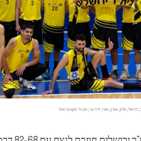
, דניאל, אלון, אורין, אורי, יו"ר גבי, מנהל מקצועי אסי
ר ירושלים חוזרת לנצח עם 82-68 דרמטי