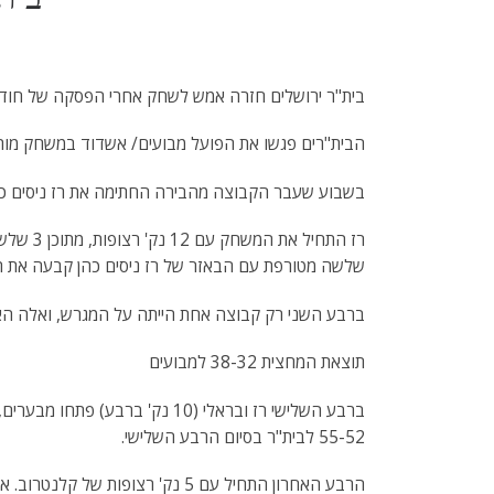
בית"ר ירושלים חזרה אמש לשחק אחרי הפסקה של חודשי
הבית"רים פגשו את הפועל מבועים/ אשדוד במשחק מות
בשבוע שעבר הקבוצה מהבירה החתימה את רז ניסים כהן, 
רז התחיל את המשחק עם 12 נק' רצופות, מתוכן 3 שלשות. בצד השני היה זה פזטל ממבועים שהחזיר את מבועים למשחק.
שלשה מטורפת עם הבאזר של רז ניסים כהן קבעה את תוצאת הרבע
ברבע השני רק קבוצה אחת הייתה על המגרש, ואלה האור
תוצאת המחצית 38-32 למבועים
ברבע השלישי רז ובראלי (10 נק' ברבע) פתחו מבערים, ועם לא מעט סלים יפים הפכו את התוצאה, כשגם קודרסקי, וירשובסקי ואלהרר קולעים.
55-52 לבית"ר בסיום הרבע השלישי.
הרבע האחרון התחיל עם 5 נק' רצופות של קלנטרוב. אבל מבועים צמצמו את ההפרש.