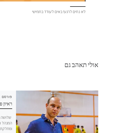
לא נחים לרגע! באים לעודד בחמישי
אולי תאהב גם
פורסם 
ת היובל
ראיון פ
ים בכדורסל מקימה
שלושה ש
תיות בשכונות קרית
המנהל המ
היובל- קרית מנחם ביום שלישי הקרוב 29/05/25
ומחלקת 