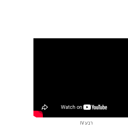
רבע IV