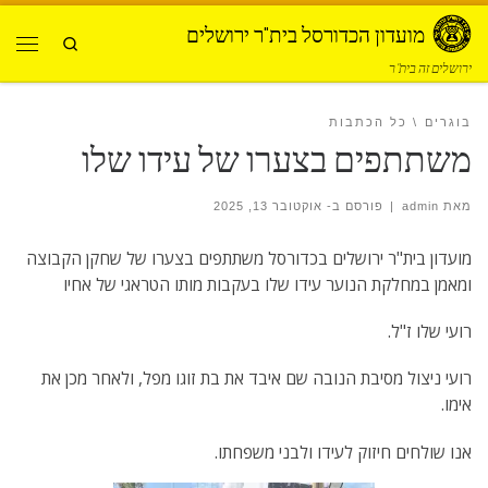
Skip to content
מועדון הכדורסל בית"ר ירושלים
Search
תפרי
ירושלים זה בית"ר
בוגרים
כל הכתבות
משתתפים בצערו של עידו שלו
מאת
admin
|
פורסם ב-
אוקטובר 13, 2025
מועדון בית"ר ירושלים בכדורסל משתתפים בצערו של שחקן הקבוצה
ומאמן במחלקת הנוער עידו שלו בעקבות מותו הטראגי של אחיו
רועי שלו ז"ל.
רועי ניצול מסיבת הנובה שם איבד את בת זוגו מפל, ולאחר מכן את
אימו.
אנו שולחים חיזוק לעידו ולבני משפחתו.