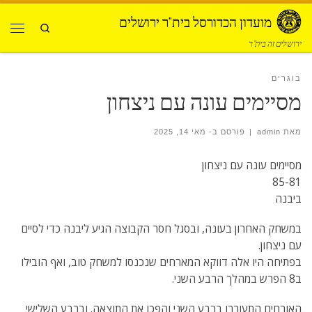
Skip to content
מועדון הכדורסל בית"ר ירושלים
Search
תפרי
ירושלים זה בית"ר
בוגרים
מסיימים עונה עם ניצחון
מאת
admin
|
פורסם ב-
מאי 14, 2025
מסיימים עונה עם ניצחון
85-81
ביבנה
במשחק האחרון בעונה, ובסגל חסר הקבוצה הגיע ליבנה כדי לסיים
עם ניצחון.
בפתיחה היו אלה דווקא המארחים שנכנסו למשחק טוב, ואף הובילו
ב8 הפרש במהלך הרבע השני.
האורחים התעוררו ברבע השני והפכו את התוצאה. וברבע השלישי