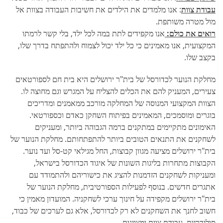
עבודת צוות
: אנו מלמדים את הילדים את חשיבות העבודה בצוות אל
מול מטרה משותפת.
רואים את כולם:
אנו מקפידים לתת במה לכל ילד, בלי קשר לרמתו
המקצועית, אנו מאמינים כי כל ילד יכול לצמוח ולהתפתח בדרך שלו,
בקצב שלו.
מחלקת הנוער לכדורסל של בית"ר ירושלים היא בית חם לספורטאים
צעירים, המעניק להם את הכלים להצליח על המגרש וגם מחוצה לו.
הצוות המקצועי המנוסה של המחלקה מורכב ממאמנים ומדריכים
בוגרים ומוסמכים, המאמינים בפיתוח השחקן כאדם וכספורטאי.
האימונים מתקיימים במתקנים ברמה הגבוהה ביותר, ומעניקים
לשחקנים את התנאים הטובים ביותר להתפתחותם. מחלקת הנוער של
בית"ר ירושלים מציעה מגוון קבוצות, החל מגילאי קט-סל ועד נוער.
הקבוצות מתחרות בליגות השונות של איגוד הכדורסל בישראל,
ומעניקות לשחקנים הזדמנות להציג את כישוריהם ולהתמודד עם
אתגרים חדשים. בנוסף לפעילות הספורטיבית, מחלקת הנוער של
בית"ר ירושלים מקפידה על חינוך ערכי לשחקניה. המועדון מאמין כי
חשוב לחנך את השחקנים לא רק לכדורסל, אלא גם לערכים של כבוד,
סולידריות, עבודת צוות ומצוינות.