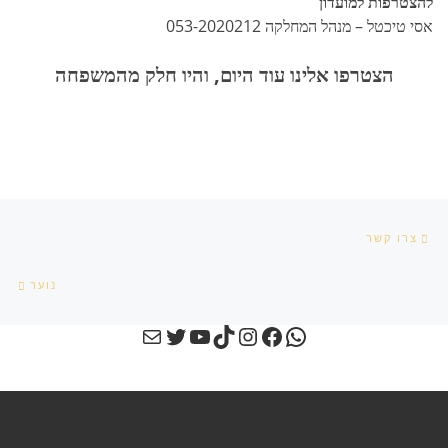
להצטרפות למועדון
אסי טיכטל – מנהל המחלקה 053-2020212
הצטרפו אלינו עוד היום, והיו חלק מהמשפחה
הפוסט הקודם
ניווט בפוסטים
צרו קשר
הפו
נוער
Twitter
YouTube
Mail
Instagram
TikTok
Facebook
WhatsApp