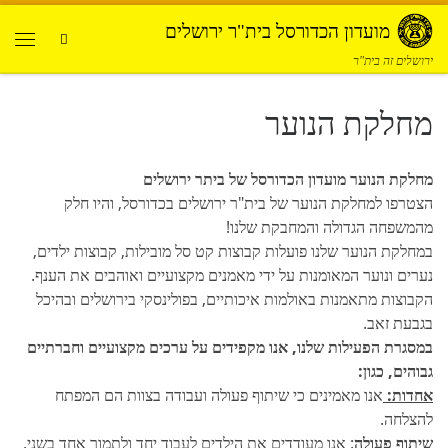
Skip to content
מועדון הכדורסל בית"ר ירושלים
Search
תפריט
ירושלים זה בית"ר
מחלקת הנוער
מחלקת הנוער מועדון הכדורסל של ביתר ירושלים
הצטרפו למחלקת הנוער של בית"ר ירושלים בכדורסל, והיו חלק
מהמשפחה הגדולה והמחבקת שלנו!
במחלקת הנוער שלנו פועלות קבוצות קט סל מובילות, קבוצות ילדים,
נערים ונוער המאומנות על ידי מאמנים מקצועיים ואוהבים את הענף.
הקבוצות מתאמנות באולמות איכותיים, בפולינסקי בירושלים ובהיכל
בגבעת זאב.
במסגרת הפעילות שלנו, אנו מקפידים על ערכים מקצועיים וחברתיים
גבוהים, כגון:
אחדות:
אנו מאמינים כי שיתוף פעולה ועבודה בצוות הם המפתח
להצלחה.
שיתוף פעולה
: אנו מעודדים את הילדים לעבוד יחד ולתמוך אחד בשני.